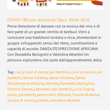
OOW!!! Officine Artistiche Open Week 2018
Prova l’emozione di danzare con la musica dal vivo e di
fare parte di un grande cerchio di tamburi. Vieni a
conoscere una tradizione lontana e ricca, divertendoti in
gruppo sviluppando senso del ritmo, coordinazione e
capacità di ascolto. DANZA D’ESPRESSIONE AFRICANA
Con Donatella Bolognini e Valentina Albertini Un
percorso esplorativo che parte dall’apprendimento della
Tag:
corsi
,
Corsi di danza per bambini
,
corsi di musica per
bambini
,
Danza a trieste
,
danza africana
,
Danza
d'espressione africana
,
djembe
,
Donatella Bolognini
,
Dundun Danse
,
Laboratori per bambini
,
Luca Zugna
,
paolo galimberti
,
percussioni africane
,
Scuola di danza
,
Scuola di musica
,
trieste
,
valentina albertini