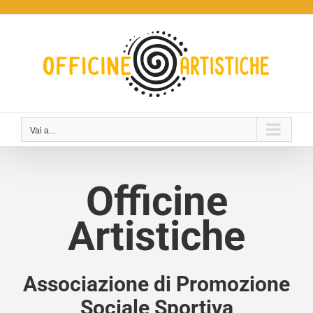
Salta
al
contenuto
Vai a...
Officine
Artistiche
Associazione di Promozione
Sociale Sportiva