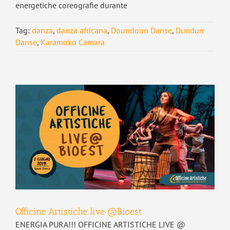
energetiche coreografie durante
Tag:
danza
,
danza africana
,
Doundoun Danse
,
Dundun
Danse
,
Karamoko Camara
Officine Artistiche live @Bioest
ENERGIA PURA!!! OFFICINE ARTISTICHE LIVE @