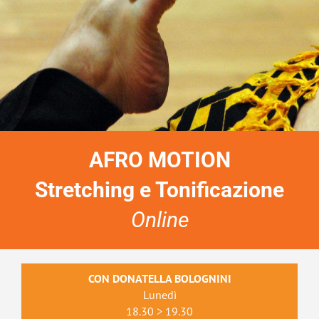
AFRO MOTION
Stretching e Tonificazione
Online
CON DONATELLA BOLOGNINI
Lunedì
18.30 > 19.30