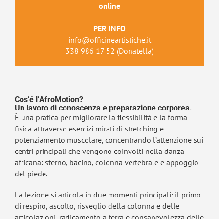
online
PER INFO
info@officineartistiche.it
338 986 17 52 (Donatella)
Cos’é l’AfroMotion?
Un lavoro di conoscenza e preparazione corporea.
È una pratica per migliorare la flessibilità e la forma
fisica attraverso esercizi mirati di stretching e
potenziamento muscolare, concentrando l’attenzione sui
centri principali che vengono coinvolti nella danza
africana: sterno, bacino, colonna vertebrale e appoggio
del piede.
La lezione si articola in due momenti principali: il primo
di respiro, ascolto, risveglio della colonna e delle
articolazioni, radicamento a terra e consapevolezza delle