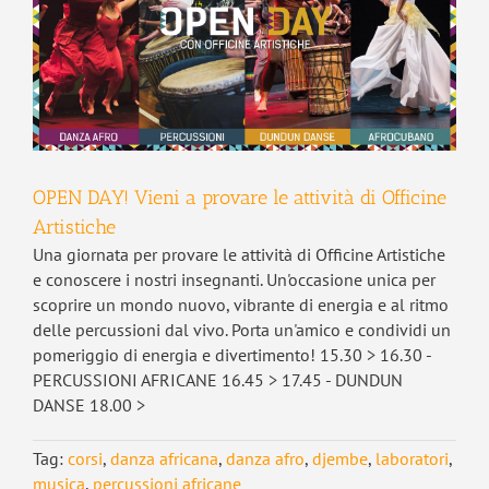
OPEN DAY! Vieni a provare le attività di Officine
Artistiche
Una giornata per provare le attività di Officine Artistiche
e conoscere i nostri insegnanti. Un'occasione unica per
scoprire un mondo nuovo, vibrante di energia e al ritmo
delle percussioni dal vivo. Porta un'amico e condividi un
pomeriggio di energia e divertimento! 15.30 > 16.30 -
PERCUSSIONI AFRICANE 16.45 > 17.45 - DUNDUN
DANSE 18.00 >
Tag:
corsi
,
danza africana
,
danza afro
,
djembe
,
laboratori
,
musica
,
percussioni africane