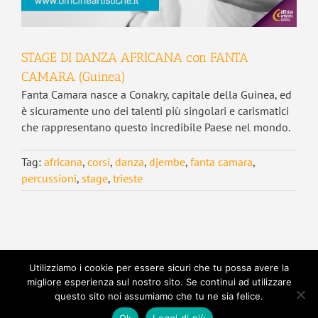
STAGE DI DANZA AFRICANA con FANTA
CAMARA (Guinea)
Fanta Camara nasce a Conakry, capitale della Guinea, ed
è sicuramente uno dei talenti più singolari e carismatici
che rappresentano questo incredibile Paese nel mondo.
Tag:
africana
,
corsi
,
danza
,
djembe
,
fanta camara
,
percussioni
,
stage
,
trieste
Utilizziamo i cookie per essere sicuri che tu possa avere la
migliore esperienza sul nostro sito. Se continui ad utilizzare
Copyright 2022 Officine Artistiche APSSD - CF
questo sito noi assumiamo che tu ne sia felice.
90104940326 | Tutti i diritti riservati | Powered by
Luca
Ok
Leggi di più