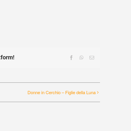
tform!
Facebook
WhatsApp
Email
Donne in Cerchio – Figlie della Luna