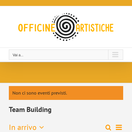
Salta
al
contenuto
Vai a...
Non ci sono eventi previsti.
Team Building
Even
In arrivo
Cerca
Eventi
Lista