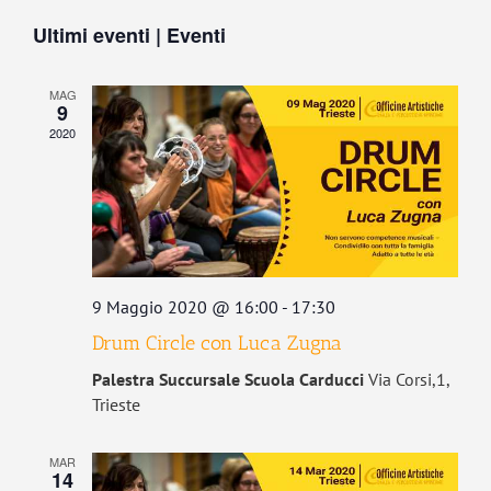
Vist
Seleziona
Ricerca
Navi
Ultimi eventi | Eventi
la
e
data.
viste
MAG
Navigaz
9
2020
9 Maggio 2020 @ 16:00
-
17:30
Drum Circle con Luca Zugna
Palestra Succursale Scuola Carducci
Via Corsi,1,
Trieste
MAR
14