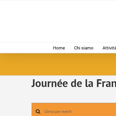
Salta
al
contenuto
Home
Chi siamo
Attivit
Journée de la Fra
Eventi
Inserisci