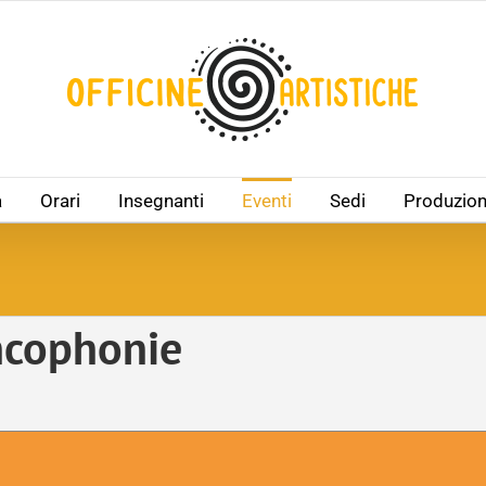
à
Orari
Insegnanti
Eventi
Sedi
Produzion
ncophonie