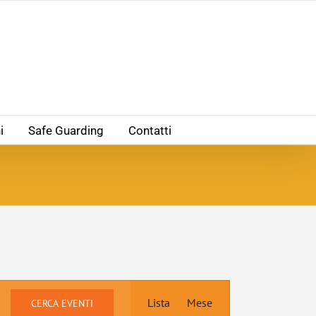
i
Safe Guarding
Contatti
Evento
Lista
Viste
Mese
CERCA EVENTI