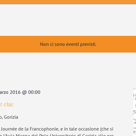
Non ci sono eventi previsti.
arzo 2016 @ 00:00
t chic
o, Gorizia
 Journée de la Francophonie, e in tale occasione (che si
o l'Aula Magna del Polo Universitario di Gorizia alle ore