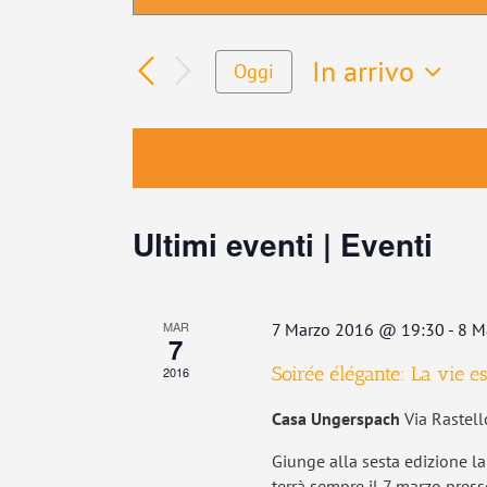
Parola
Ricerca
Chiave.
e
In arrivo
Cerca
Oggi
viste
Eventi
Seleziona
Navigazione
per
la
Parola
data.
Chiave.
Ultimi eventi | Eventi
MAR
7 Marzo 2016 @ 19:30
-
8 M
7
Soirée élégante: La vie es
2016
Casa Ungerspach
Via Rastell
Giunge alla sesta edizione la
terrà sempre il 7 marzo press