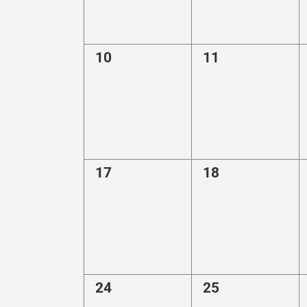
0
0
10
11
eventi,
eventi,
0
0
17
18
eventi,
eventi,
0
0
24
25
eventi,
eventi,