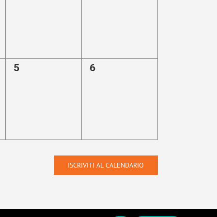
0
0
5
6
eventi,
eventi,
ISCRIVITI AL CALENDARIO