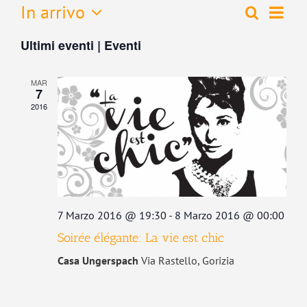
Even
In arrivo
Cerca
Eventi
Lista
Vist
Seleziona
Ricerca
Navi
Ultimi eventi | Eventi
la
e
data.
viste
MAR
Navigaz
7
2016
7 Marzo 2016 @ 19:30
-
8 Marzo 2016 @ 00:00
Soirée élégante: La vie est chic
Casa Ungerspach
Via Rastello, Gorizia