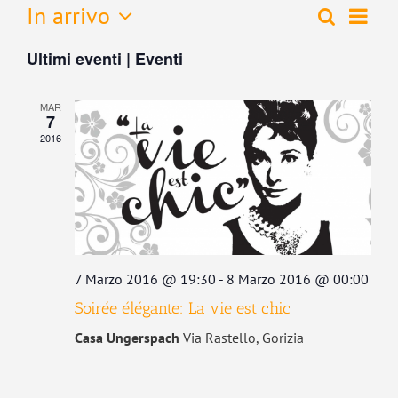
Even
In arrivo
Cerca
Eventi
Lista
Vist
Seleziona
Ricerca
Navi
Ultimi eventi | Eventi
la
e
data.
viste
MAR
Navigaz
7
2016
7 Marzo 2016 @ 19:30
-
8 Marzo 2016 @ 00:00
Soirée élégante: La vie est chic
Casa Ungerspach
Via Rastello, Gorizia