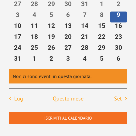
di
data.
27
28
29
30
31
1
2
viste
Eventi
Navigaz
3
4
5
6
7
8
9
10
11
12
13
14
15
16
17
18
19
20
21
22
23
24
25
26
27
28
29
30
31
1
2
3
4
5
6
Non ci sono eventi in questa giornata.
Notice
Lug
Questo mese
Set
ISCRIVITI AL CALENDARIO