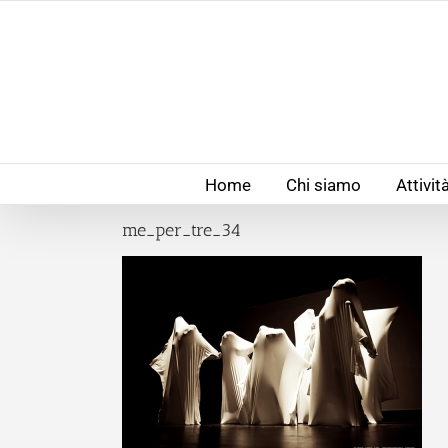
Salta
al
contenuto
Home
Chi siamo
Attivit
me_per_tre_34