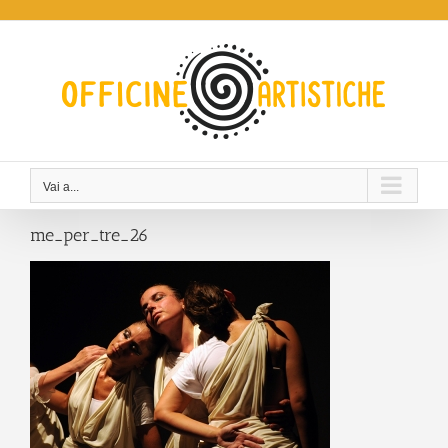
Salta
al
contenuto
Vai a...
me_per_tre_26