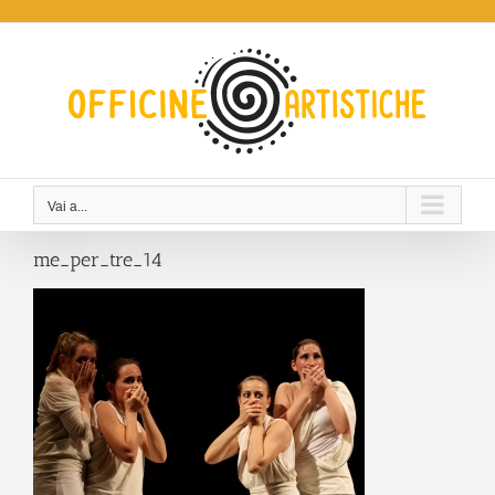
Salta
al
contenuto
Vai a...
me_per_tre_14