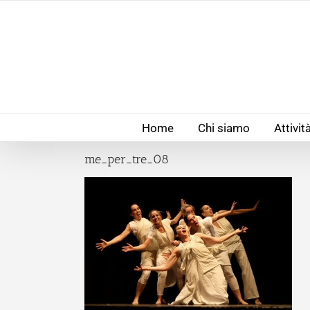
Salta
al
contenuto
Home
Chi siamo
Attivit
me_per_tre_08