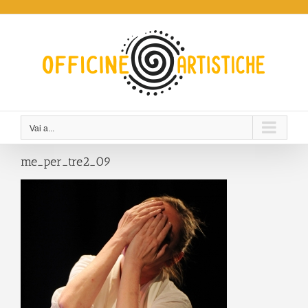
Salta
al
contenuto
Vai a...
me_per_tre2_09