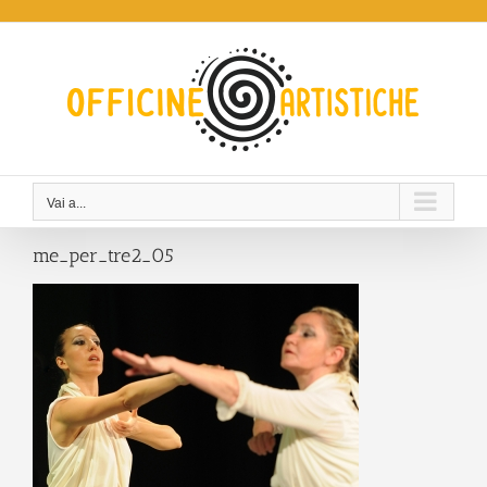
Salta
al
contenuto
Vai a...
me_per_tre2_05