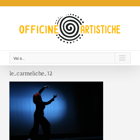
Salta
al
contenuto
Vai a...
le_carmeliche_12