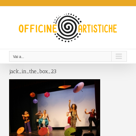
Salta
al
contenuto
Vai a...
jack_in_the_box_23