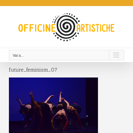
Salta
al
contenuto
Vai a...
future_feminism_07