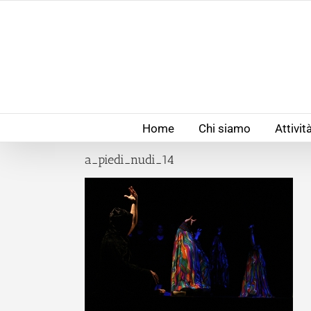
Salta
al
contenuto
Home
Chi siamo
Attivit
a_piedi_nudi_14