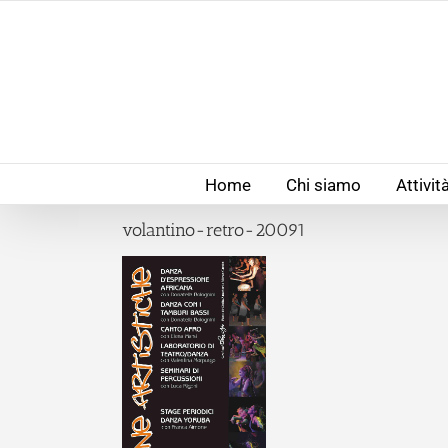
Salta
al
contenuto
Home
Chi siamo
Attivit
volantino-retro-20091