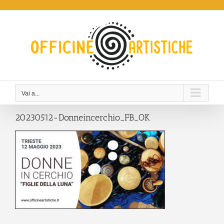
Salta
al
contenuto
Vai a...
20230512-Donneincerchio_FB_OK