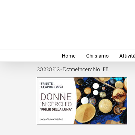
Salta
al
contenuto
Home
Chi siamo
Attivit
20230512-Donneincerchio_FB