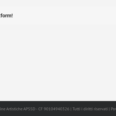
tform!
ne Artistiche APSSD - CF 90104940326 | Tutti i diritti riservati | 