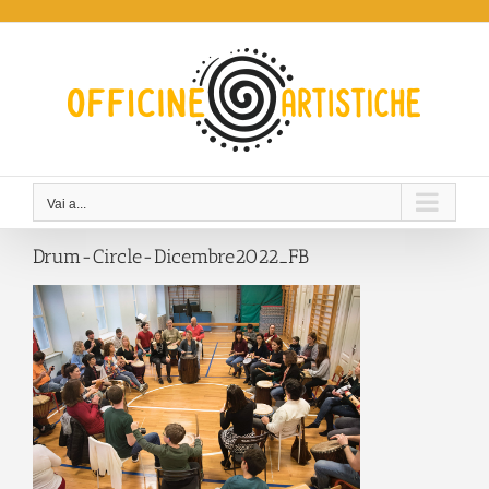
Salta
al
contenuto
Vai a...
Drum-Circle-Dicembre2022_FB