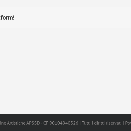
tform!
ne Artistiche APSSD - CF 90104940326 | Tutti i diritti riservati | 