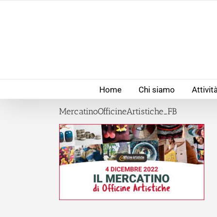
Salta
al
contenuto
Home
Chi siamo
Attivit
MercatinoOfficineArtistiche_FB