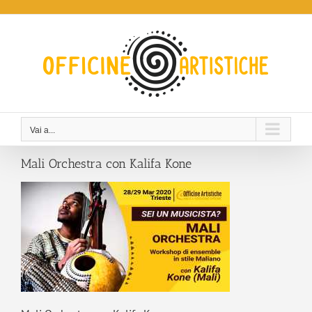
Salta
al
contenuto
Vai a...
Mali Orchestra con Kalifa Kone