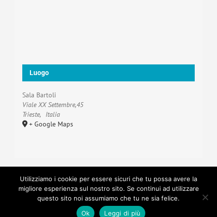
Luogo
Sala Bartoli
Viale XX Settembre,45
Trieste
,
Italia
+ Google Maps
Utilizziamo i cookie per essere sicuri che tu possa avere la
migliore esperienza sul nostro sito. Se continui ad utilizzare
Copyright 2022 Officine Artistiche APSSD - CF
questo sito noi assumiamo che tu ne sia felice.
90104940326 | Tutti i diritti riservati | Powered by
Luca
Ok
Leggi di più
Zugna