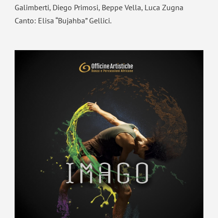
Galimberti, Diego Primosi, Beppe Vella, Luca Zugna
Canto: Elisa “Bujahba” Gellici.