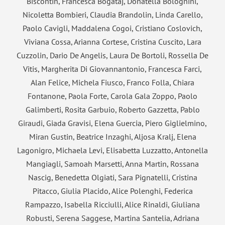
Biscontin, Francesca Bogataj, Donatella Bolognini,
Nicoletta Bombieri, Claudia Brandolin, Linda Carello,
Paolo Cavigli, Maddalena Cogoi, Cristiano Coslovich,
Viviana Cossa, Arianna Cortese, Cristina Cuscito, Lara
Cuzzolin, Dario De Angelis, Laura De Bortoli, Rossella De
Vitis, Margherita Di Giovannantonio, Francesca Farci,
Alan Felice, Michela Fiusco, Franco Folla, Chiara
Fontanone, Paola Forte, Carola Gala Zoppo, Paolo
Galimberti, Rosita Garbuio, Roberto Gazzetta, Pablo
Giraudi, Giada Gravisi, Elena Guercia, Piero Giglielmino,
Miran Gustin, Beatrice Inzaghi, Aljosa Kralj, Elena
Lagonigro, Michaela Levi, Elisabetta Luzzatto, Antonella
Mangiagli, Samoah Marsetti, Anna Martin, Rossana
Nascig, Benedetta Olgiati, Sara Pignatelli, Cristina
Pitacco, Giulia Placido, Alice Polenghi, Federica
Rampazzo, Isabella Ricciulli, Alice Rinaldi, Giuliana
Robusti, Serena Saggese, Martina Santelia, Adriana