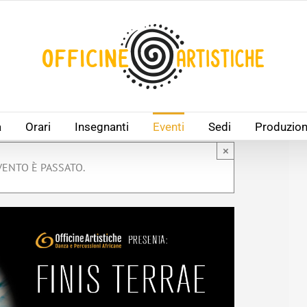
à
Orari
Insegnanti
Eventi
Sedi
Produzion
×
ENTO È PASSATO.