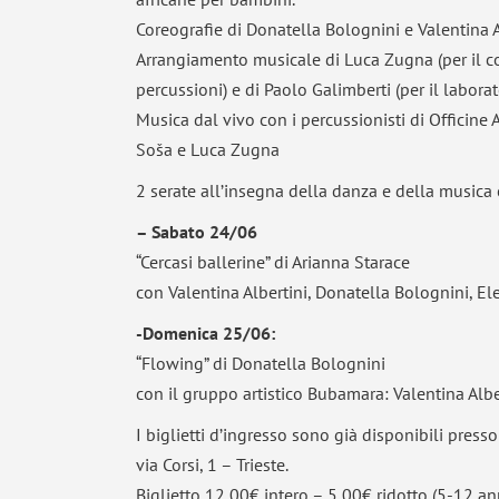
Coreografie di Donatella Bolognini e Valentina A
Arrangiamento musicale di Luca Zugna (per il cor
percussioni) e di Paolo Galimberti (per il laborat
Musica dal vivo con i percussionisti di Officine 
Soša e Luca Zugna
2 serate all’insegna della danza e della musica c
– Sabato 24/06
“Cercasi ballerine” di Arianna Starace
con Valentina Albert
ini, Donatella Bolognini, El
-Domenica 25/06:
“Flowing” di Donatella Bolognini
con il gruppo artistico Bubamara: Valentina Albe
I biglietti d’ingresso sono già disponibili presso
via Corsi, 1 – Trieste.
Biglietto 12,00€ intero – 5,00€ ridotto (5-12 an