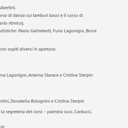
lbertini.
so di danza sui tamburi bassi e il corso di
orio ritmico).
Artistiche: Paolo Galimberti, Furio Lagonigro, Borut
on ospiti diversi in apertura:
ena Lagonigro, Arianna Starace e Cristina Sterpin
rtini, Donatella Bolognini e Cristina Sterpin
 la segreteria dei corsi – palestra succ. Carducci,
ni)