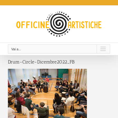
Salta
al
contenuto
Vai a...
Drum-Circle-Dicembre2022_FB