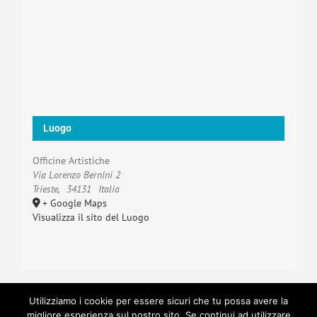
Luogo
Officine Artistiche
Via Lorenzo Bernini 2
Trieste
,
34131
Italia
+ Google Maps
Visualizza il sito del Luogo
Utilizziamo i cookie per essere sicuri che tu possa avere la
migliore esperienza sul nostro sito. Se continui ad utilizzare