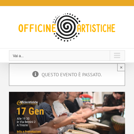
Salta
al
contenuto
Vai a...
×
QUESTO EVENTO È PASSATO.