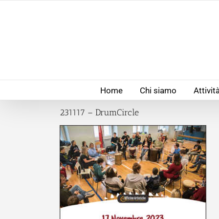
Salta
al
contenuto
Home
Chi siamo
Attivit
231117 – DrumCircle