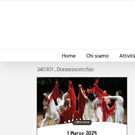
Salta
al
contenuto
Home
Chi siamo
Attivit
240301_Donneincerchio