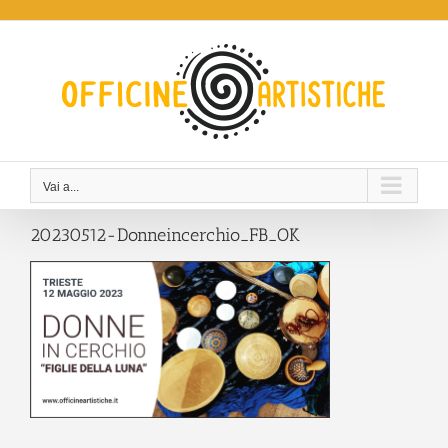
Salta
al
contenuto
Vai a...
20230512-Donneincerchio_FB_OK