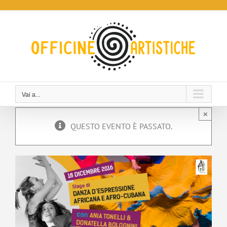
Salta
al
contenuto
Vai a...
×
QUESTO EVENTO È PASSATO.