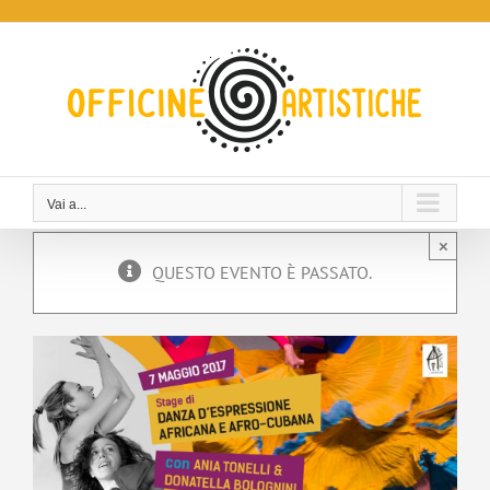
Salta
al
contenuto
Vai a...
×
QUESTO EVENTO È PASSATO.