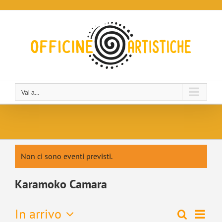
Salta
al
contenuto
Vai a...
Non ci sono eventi previsti.
Karamoko Camara
Even
In arrivo
Cerca
Eventi
Lista