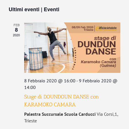
Vist
Seleziona
Ricerca
Navi
Ultimi eventi | Eventi
la
e
data.
viste
FEB
Navigaz
8
2020
8 Febbraio 2020 @ 16:00
-
9 Febbraio 2020 @
14:00
Stage di DOUNDOUN DANSE con
KARAMOKO CAMARA
Palestra Succursale Scuola Carducci
Via Corsi,1,
Trieste