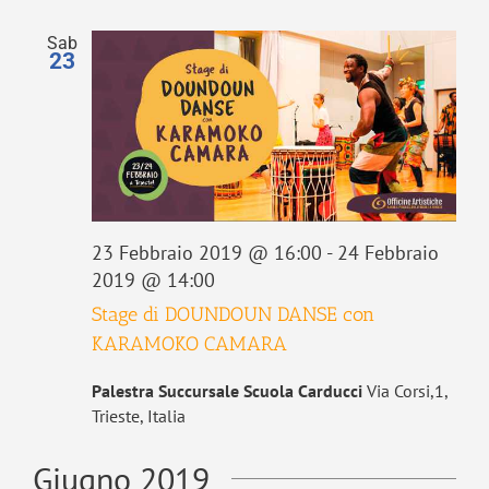
data.
viste
Sab
Navigaz
23
23 Febbraio 2019 @ 16:00
-
24 Febbraio
2019 @ 14:00
Stage di DOUNDOUN DANSE con
KARAMOKO CAMARA
Palestra Succursale Scuola Carducci
Via Corsi,1,
Trieste, Italia
Giugno 2019