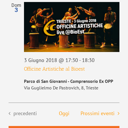
Dom
3
3 Giugno 2018 @ 17:30
-
18:30
Officine Artistiche al Bioest
Parco di San Giovanni - Comprensorio Ex OPP
Via Guglielmo De Pastrovich, 8, Trieste
Eventi
precedenti
Oggi
Prossimi eventi