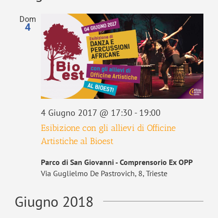
data.
viste
Dom
Navigaz
4
4 Giugno 2017 @ 17:30
-
19:00
Esibizione con gli allievi di Officine
Artistiche al Bioest
Parco di San Giovanni - Comprensorio Ex OPP
Via Guglielmo De Pastrovich, 8, Trieste
Giugno 2018