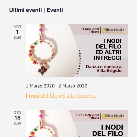
Vist
Seleziona
Ricerca
Navi
Ultimi eventi | Eventi
la
e
data.
viste
MAR
Navigaz
1
2020
1 Marzo 2020
-
2 Marzo 2020
I nodi del filo ed altri intrecci
GEN
18
2020