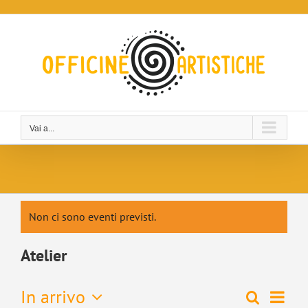
Salta
al
contenuto
Vai a...
Non ci sono eventi previsti.
Atelier
Even
In arrivo
Cerca
Eventi
Lista