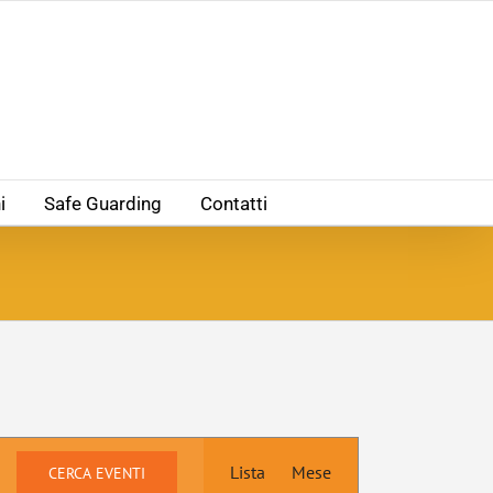
i
Safe Guarding
Contatti
Evento
Lista
Viste
Mese
CERCA EVENTI