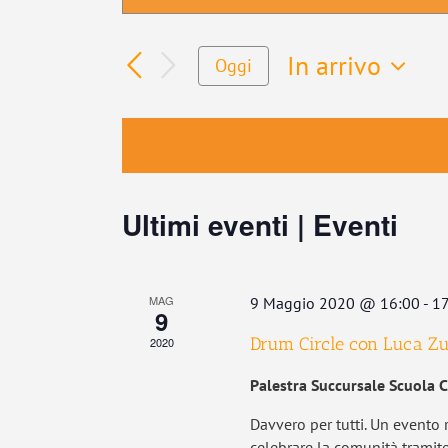
Parola
Ricerca
Chiave.
e
In arrivo
Cerca
Oggi
viste
Eventi
Seleziona
Navigazione
per
la
Parola
data.
Chiave.
Ultimi eventi | Eventi
MAG
9 Maggio 2020 @ 16:00
-
17
9
Drum Circle con Luca Z
2020
Palestra Succursale Scuola 
Davvero per tutti. Un evento r
celebrare la comunità tramite