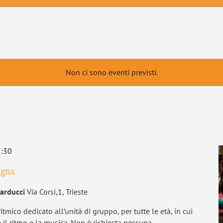
Non ci sono eventi previsti.
:30
ugna
Carducci
Via Corsi,1, Trieste
itmico dedicato all’unità di gruppo, per tutte le età, in cui
 il ritmo e la musica. Non è richiesta nessuna