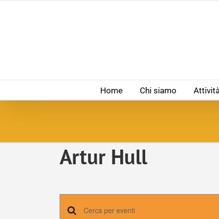
Salta
al
contenuto
Home
Chi siamo
Attivit
Artur Hull
Eventi
Inserisci