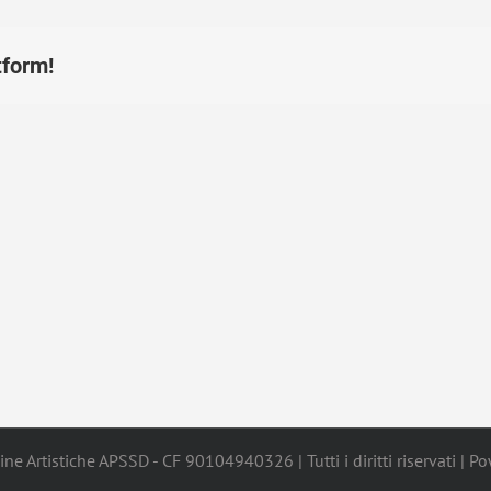
tform!
ne Artistiche APSSD - CF 90104940326 | Tutti i diritti riservati | 