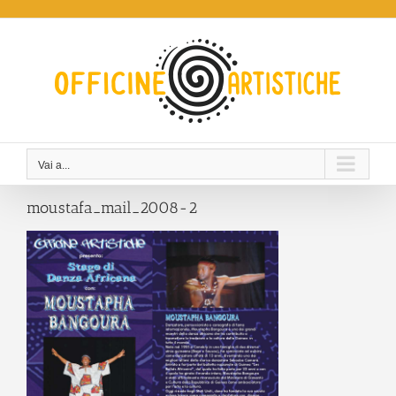
Salta
al
contenuto
Vai a...
moustafa_mail_2008-2