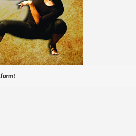
tform!