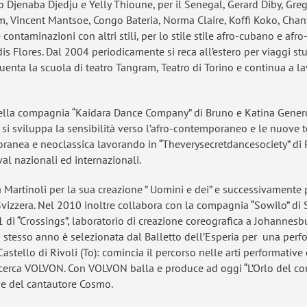
 Djenaba Djedju e Yelly Thioune, per il Senegal, Gerard Diby, Gr
m, Vincent Mantsoe, Congo Bateria, Norma Claire, Koffi Koko, Chan
 contaminazioni con altri stili, per lo stile stile afro-cubano e afr
s Flores. Dal 2004 periodicamente si reca all’estero per viaggi stud
equenta la scuola di teatro Tangram, Teatro di Torino e continua a 
lla compagnia “Kaidara Dance Company” di Bruno e Katina Genero a
si sviluppa la sensibilità verso l’afro-contemporaneo e le nuove te
ranea e neoclassica lavorando in “Theverysecretdancesociety” di
val nazionali ed internazionali.
Martinoli per la sua creazione ” Uomini e dei” e successivamente 
Svizzera. Nel 2010 inoltre collabora con la compagnia “Sowilo” di 
 di “Crossings”, laboratorio di creazione coreografica a Johannesb
 stesso anno è selezionata dal Balletto dell’Esperia per una per
tello di Rivoli (To): comincia il percorso nelle arti performative
ricerca VOLVON. Con VOLVON balla e produce ad oggi “L’Orlo del co
live del cantautore Cosmo.