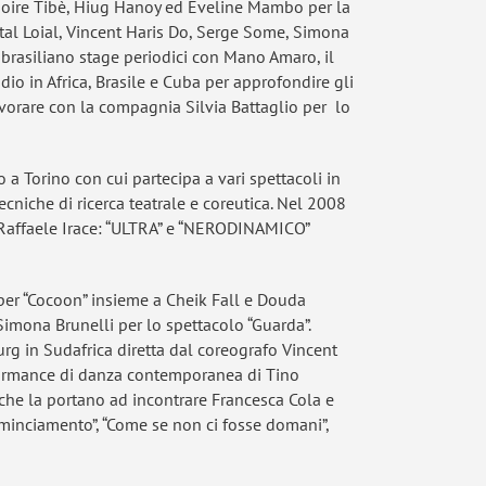
egoire Tibè, Hiug Hanoy ed Eveline Mambo per la
tal Loial, Vincent Haris Do, Serge Some, Simona
o-brasiliano stage periodici con Mano Amaro, il
io in Africa, Brasile e Cuba per approfondire gli
lavorare con la compagnia Silvia Battaglio per lo
 Torino con cui partecipa a vari spettacoli in
cniche di ricerca teatrale e coreutica. Nel 2008
 Raffaele Irace: “ULTRA” e “NERODINAMICO”
per “Cocoon” insieme a Cheik Fall e Douda
Simona Brunelli per lo spettacolo “Guarda”.
urg in Sudafrica diretta dal coreografo Vincent
formance di danza contemporanea di Tino
 che la portano ad incontrare Francesca Cola e
minciamento”, “Come se non ci fosse domani”,