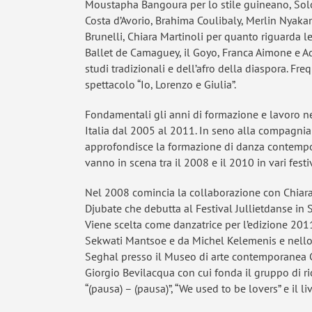
Moustapha Bangoura per lo stile guineano, Solo
Costa d’Avorio, Brahima Coulibaly, Merlin Nyaka
Brunelli, Chiara Martinoli per quanto riguarda le
Ballet de Camaguey, il Goyo, Franca Aimone e Adi
studi tradizionali e dell’afro della diaspora. Fr
spettacolo “Io, Lorenzo e Giulia”.
Fondamentali gli anni di formazione e lavoro ne
Italia dal 2005 al 2011. In seno alla compagnia 
approfondisce la formazione di danza contempo
vanno in scena tra il 2008 e il 2010 in vari festi
Nel 2008 comincia la collaborazione con Chiara 
Djubate che debutta al Festival Jullietdanse in 
Viene scelta come danzatrice per l’edizione 2011
Sekwati Mantsoe e da Michel Kelemenis e nello
Seghal presso il Museo di arte contemporanea Cas
Giorgio Bevilacqua con cui fonda il gruppo di 
“(pausa) – (pausa)”, “We used to be lovers” e il 