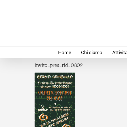
Salta
al
contenuto
Home
Chi siamo
Attivit
invito_pres_rid_0809