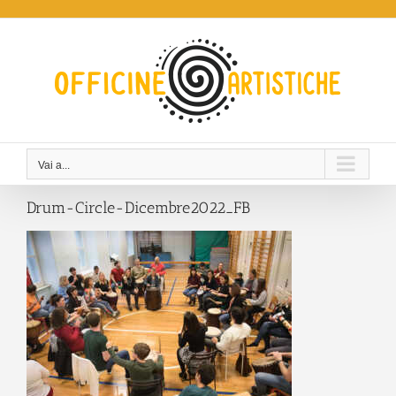
Salta
al
contenuto
Vai a...
Drum-Circle-Dicembre2022_FB