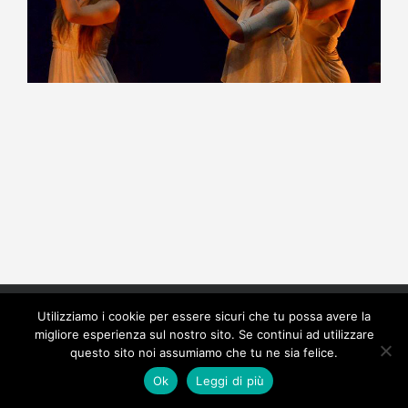
Copyright 2022 Officine Artistiche APSSD - CF
Utilizziamo i cookie per essere sicuri che tu possa avere la
90104940326 | Tutti i diritti riservati | Powered by
Luca
migliore esperienza sul nostro sito. Se continui ad utilizzare
Zugna
questo sito noi assumiamo che tu ne sia felice.
Ok
Leggi di più